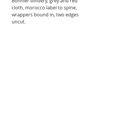
Bonnier bindery, grey and red
cloth, morocco label to spine,
wrappers bound in, two edges
uncut.