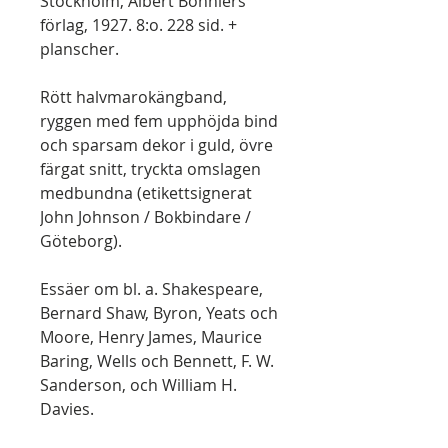
Stockholm, Albert Bonniers
förlag, 1927. 8:o. 228 sid. +
planscher.
Rött halvmarokängband,
ryggen med fem upphöjda bind
och sparsam dekor i guld, övre
färgat snitt, tryckta omslagen
medbundna (etikettsignerat
John Johnson / Bokbindare /
Göteborg).
Essäer om bl. a. Shakespeare,
Bernard Shaw, Byron, Yeats och
Moore, Henry James, Maurice
Baring, Wells och Bennett, F. W.
Sanderson, och William H.
Davies.