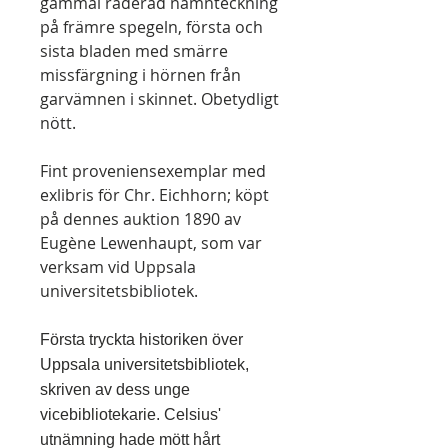
gammal raderad namnteckning
på främre spegeln, första och
sista bladen med smärre
missfärgning i hörnen från
garvämnen i skinnet. Obetydligt
nött.
Fint proveniensexemplar med
exlibris för Chr. Eichhorn; köpt
på dennes auktion 1890 av
Eugène Lewenhaupt, som var
verksam vid Uppsala
universitetsbibliotek.
Första tryckta historiken över
Uppsala universitetsbibliotek,
skriven av dess unge
vicebibliotekarie. Celsius'
utnämning hade mött hårt