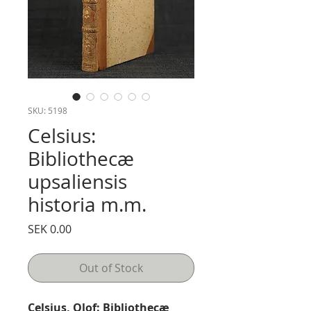
SKU: 5198
Celsius:
Bibliothecæ
upsaliensis
historia m.m.
Price
SEK 0.00
Out of Stock
Celsius, Olof: Bibliothecæ