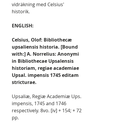
vidräkning med Celsius'
historik.
ENGLISH:
Celsius, Olof: Bibliothecæ
upsaliensis historia. [Bound
with:] A. Norrelius: Anonymi
in Bibliothecae Upsalensis
historiam, regiae academiae
Upsal. impensis 1745 editam
stricturae.
Upsaliæ, Regiæ Academiæ Ups.
impensis, 1745 and 1746
respectively. 8vo. [iv] + 154; + 72
pp.
Contemorary half calf, spine