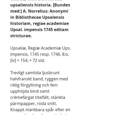
upsaliensis historia. [Bunden
med:] A. Norrelius: Anonymi
in Bibliothecae Upsalensis
historiam, regiae academiae
Upsal. impensis 1745 editam
stricturae.
Upsaliæ, Regiæ Academiæ Ups.
impensis, 1745 resp. 1746. 8:o.
[iv] + 154; + 72 sid.
Trevligt samtida ljusbrunt
halvfranskt band, ryggen med
riklig förgyllning och fem
upphöjda bind samt
crèmefärgat titelfält, stänkta
pärmpapper, röda snitt.
Knappt märkbara spår efter en