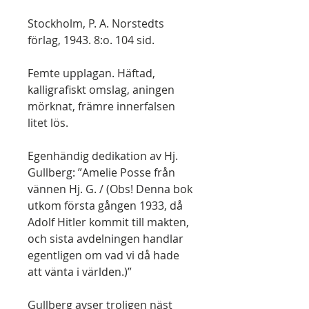
Stockholm, P. A. Norstedts
förlag, 1943. 8:o. 104 sid.
Femte upplagan. Häftad,
kalligrafiskt omslag, aningen
mörknat, främre innerfalsen
litet lös.
Egenhändig dedikation av Hj.
Gullberg: ”Amelie Posse från
vännen Hj. G. / (Obs! Denna bok
utkom första gången 1933, då
Adolf Hitler kommit till makten,
och sista avdelningen handlar
egentligen om vad vi då hade
att vänta i världen.)”
Gullberg avser troligen näst