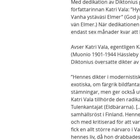
Med dedikation av Diktonius på 
författarinnan Katri Vala: ”Hy
Vanha ystäväsi Elmer” (God ju
vän Elmer.) När dedikationen
endast sex månader kvar att 
Avser Katri Vala, egentligen 
(Muonio 1901-1944 Hässleby 
Diktonius översatte dikter av 
”Hennes dikter i modernistisk
exotiska, om färgrik bildfanta
stämningar, men ger också uttr
Katri Vala tillhörde den rad
Tulenkantajat (Eldbärarna). [..
samhällsröst i Finland. Hennes
och med kritiserad för att va
fick en allt större närvaro i 
hennes liv, då hon drabbades