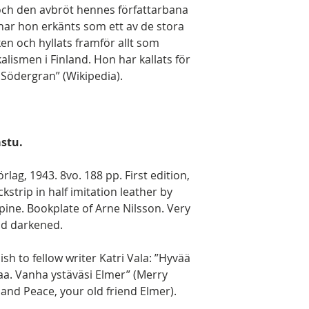
och den avbröt hennes författarbana
öd har hon erkänts som ett av de stora
en och hyllats framför allt som
alismen i Finland. Hon har kallats för
h Södergran” (Wikipedia).
astu.
rlag, 1943. 8vo. 188 pp. First edition,
trip in half imitation leather by
spine. Bookplate of Arne Nilsson. Very
and darkened.
ish to fellow writer Katri Vala: ”Hyvää
haa. Vanha ystäväsi Elmer” (Merry
and Peace, your old friend Elmer).