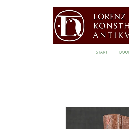
START
BOO