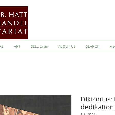
KS
ART
SELL to us
ABOUT US
SEARCH
Mo
Diktonius: 
dedikation t
SKU: 5209