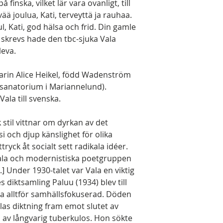
finska, vilket lär vara ovanligt, till
vää joulua, Kati, terveyttä ja rauhaa.
l, Kati, god hälsa och frid. Din gamle
 skrevs hade den tbc-sjuka Vala
leva.
Karin Alice Heikel, född Wadenström
sanatorium i Mariannelund).
Vala till svenska.
 stil vittnar om dyrkan av det
si och djup känslighet för olika
yck åt socialt sett radikala idéer.
ikala och modernistiska poetgruppen
.] Under 1930-talet var Vala en viktig
 diktsamling Paluu (1934) blev till
ra alltför samhällsfokuserad. Döden
Valas diktning fram emot slutet av
 av långvarig tuberkulos. Hon sökte