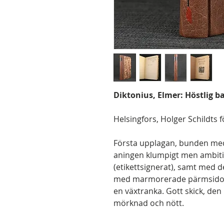
Diktonius, Elmer: Höstlig b
Helsingfors, Holger Schildts fö
Första upplagan, bunden med
aningen klumpigt men ambiti
(etikettsignerat), samt med d
med marmorerade pärmsidor,
en växtranka. Gott skick, d
mörknad och nött.