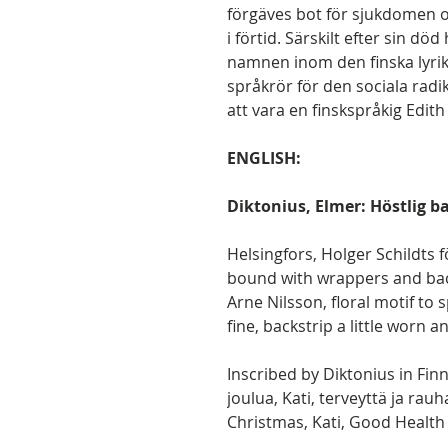
förgäves bot för sjukdomen 
i förtid. Särskilt efter sin d
namnen inom den finska lyrik
språkrör för den sociala radik
att vara en finskspråkig Edit
ENGLISH:
Diktonius, Elmer: Höstlig b
Helsingfors, Holger Schildts fö
bound with wrappers and backs
Arne Nilsson, floral motif to 
fine, backstrip a little worn 
Inscribed by Diktonius in Finn
joulua, Kati, terveyttä ja rau
Christmas, Kati, Good Health 