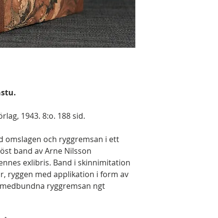
astu.
rlag, 1943. 8:o. 188 sid.
 omslagen och ryggremsan i ett
öst band av Arne Nilsson
ennes exlibris. Band i skinnimitation
 ryggen med applikation i form av
en medbundna ryggremsan ngt