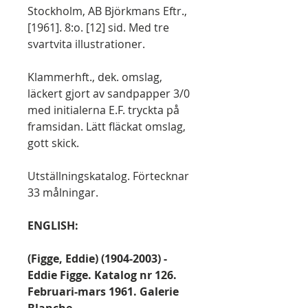
Stockholm, AB Björkmans Eftr.,
[1961]. 8:o. [12] sid. Med tre
svartvita illustrationer.
Klammerhft., dek. omslag,
läckert gjort av sandpapper 3/0
med initialerna E.F. tryckta på
framsidan. Lätt fläckat omslag,
gott skick.
Utställningskatalog. Förtecknar
33 målningar.
ENGLISH:
(Figge, Eddie) (1904-2003) -
Eddie Figge. Katalog nr 126.
Februari-mars 1961. Galerie
Blanche.