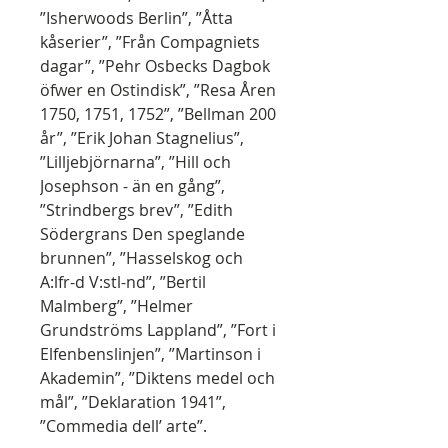
”Isherwoods Berlin”, ”Åtta
kåserier”, ”Från Compagniets
dagar”, ”Pehr Osbecks Dagbok
öfwer en Ostindisk”, ”Resa Åren
1750, 1751, 1752”, ”Bellman 200
år”, ”Erik Johan Stagnelius”,
”Lilljebjörnarna”, ”Hill och
Josephson - än en gång”,
”Strindbergs brev”, ”Edith
Södergrans Den speglande
brunnen”, ”Hasselskog och
A:lfr-d V:stl-nd”, ”Bertil
Malmberg”, ”Helmer
Grundströms Lappland”, ”Fort i
Elfenbenslinjen”, ”Martinson i
Akademin”, ”Diktens medel och
mål”, ”Deklaration 1941”,
”Commedia dell’ arte”.