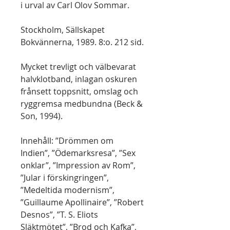
i urval av Carl Olov Sommar.
Stockholm, Sällskapet
Bokvännerna, 1989. 8:o. 212 sid.
Mycket trevligt och välbevarat
halvklotband, inlagan oskuren
frånsett toppsnitt, omslag och
ryggremsa medbundna (Beck &
Son, 1994).
Innehåll: ”Drömmen om
Indien”, ”Ödemarksresa”, ”Sex
onklar”, ”Impression av Rom”,
”Jular i förskingringen”,
”Medeltida modernism”,
”Guillaume Apollinaire”, ”Robert
Desnos”, ”T. S. Eliots
Släktmötet”, ”Brod och Kafka”,