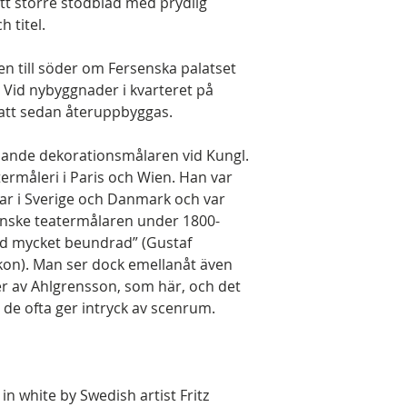
t större stödblad med prydlig
 titel.
en till söder om Fersenska palatset
 Vid nybyggnader i kvarteret på
 att sedan återuppbyggas.
edande dekorationsmålaren vid Kungl.
termåleri i Paris och Wien. Han var
ar i Sverige och Danmark och var
enske teatermålaren under 1800-
tid mycket beundrad” (Gustaf
ikon). Man ser dock emellanåt även
r av Ahlgrensson, som här, och det
 de ofta ger intryck av scenrum.
in white by Swedish artist Fritz