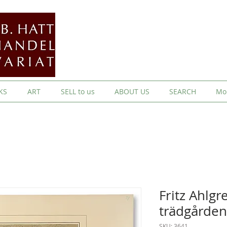
KS
ART
SELL to us
ABOUT US
SEARCH
Mo
Fritz Ahlg
trädgården
SKU: 3641