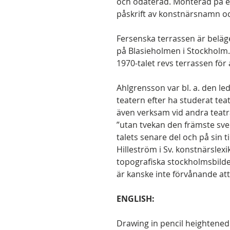
och odaterad. Monterad på et
påskrift av konstnärsnamn och
Fersenska terrassen är beläg
på Blasieholmen i Stockholm.
1970-talet revs terrassen för
Ahlgrensson var bl. a. den l
teatern efter ha studerat tea
även verksam vid andra teatr
”utan tvekan den främste sv
talets senare del och på sin 
Hilleström i Sv. konstnärslex
topografiska stockholmsbilde
är kanske inte förvånande att
ENGLISH:
Drawing in pencil heightened 