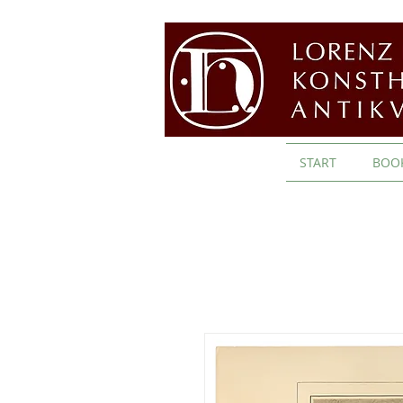
START
BOO