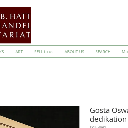
KS
ART
SELL to us
ABOUT US
SEARCH
Mo
Gösta Osw
dedikation
SKU: 4062