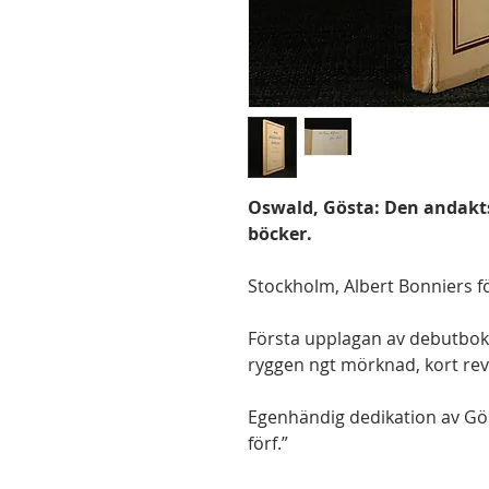
Oswald, Gösta: Den andaktsf
böcker.
Stockholm, Albert Bonniers för
Första upplagan av debutboken
ryggen ngt mörknad, kort reva 
Egenhändig dedikation av Göst
förf.”