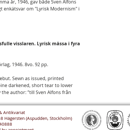
mma år, 1946, gav både Sven Alfons
gt enkätsvar om "Lyrisk Modernism" i
ulle visslaren. Lyrisk mässa i fyra
rlag, 1946. 8vo. 92 pp.
debut. Sewn as issued, printed
ine darkened, short tear to lower
 the author: ”till Sven Alfons från
& Antikvariat
48 Hägersten (Aspudden, Stockholm)
40888
 by appointment