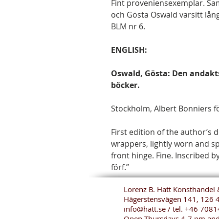
Fint proveniensexemplar. Sa
och Gösta Oswald varsitt lån
BLM nr 6.
ENGLISH:
Oswald, Gösta: Den andaktsf
böcker.
Stockholm, Albert Bonniers fö
First edition of the author’s 
wrappers, lightly worn and sp
front hinge. Fine. Inscribed by
förf.”
Lorenz B. Hatt Konsthandel 
Hägerstensvägen 141, 126 
info@hatt.se
/ tel.
+46 7081
Open Thursdays 4-7 pm and