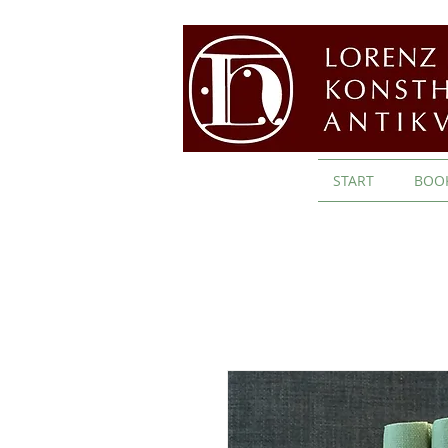
START
BOO