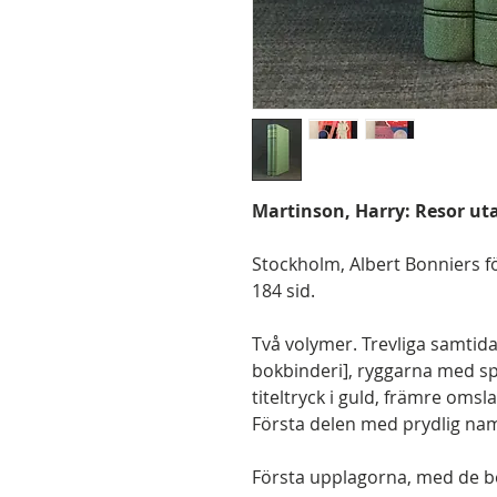
Martinson, Harry: Resor uta
Stockholm, Albert Bonniers för
184 sid.
Två volymer. Trevliga samtid
bokbinderi], ryggarna med sp
titeltryck i guld, främre om
Första delen med prydlig namn
Första upplagorna, med de be