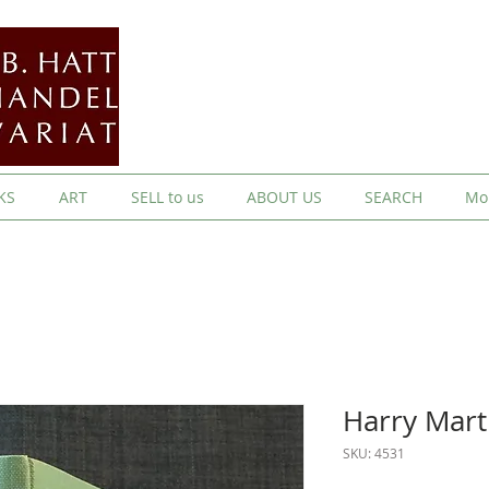
KS
ART
SELL to us
ABOUT US
SEARCH
Mo
Harry Mart
SKU: 4531