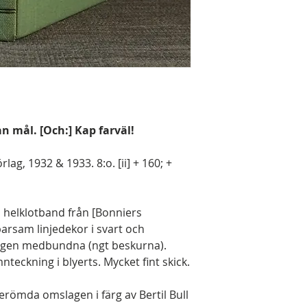
n mål. [Och:] Kap farväl!
lag, 1932 & 1933. 8:o. [ii] + 160; +
a helklotband från [Bonniers
arsam linjedekor i svart och
slagen medbundna (ngt beskurna).
teckning i blyerts. Mycket fint skick.
römda omslagen i färg av Bertil Bull