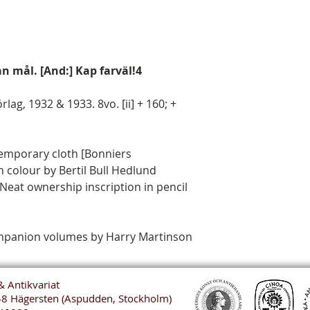
n mål. [And:] Kap farväl!4
lag, 1932 & 1933. 8vo. [ii] + 160; +
temporary cloth [Bonniers
n colour by Bertil Bull Hedlund
 Neat ownership inscription in pencil
companion volumes by Harry Martinson
& Antikvariat
48 Hägersten (Aspudden, Stockholm)