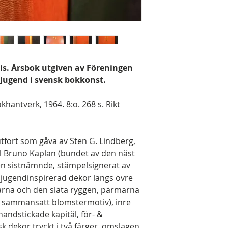
blis. Årsbok utgiven av Föreningen
 Jugend i svensk bokkonst.
hantverk, 1964. 8:o. 268 s. Rikt
fört som gåva av Sten G. Lindberg,
ill Bruno Kaplan (bundet av den näst
en sistnämnde, stämpelsignerat av
 jugendinspirerad dekor längs övre
rna och den släta ryggen, pärmarna
t sammansatt blomstermotiv), inre
 handstickade kapitäl, för- &
 dekor tryckt i två färger, omslagen