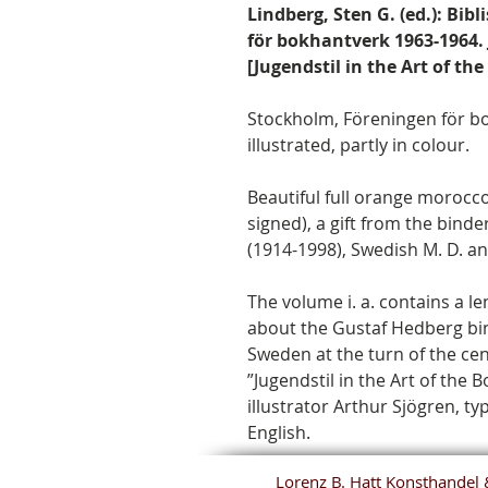
Lindberg, Sten G. (ed.): Bib
för bokhantverk 1963-1964.
[Jugendstil in the Art of th
Stockholm, Föreningen för bo
illustrated, partly in colour.
Beautiful full orange morocco 
signed), a gift from the bind
(1914-1998), Swedish M. D. an
The volume i. a. contains a l
about the Gustaf Hedberg bin
Sweden at the turn of the cen
”Jugendstil in the Art of the
illustrator Arthur Sjögren, t
English.
Lorenz B. Hatt Konsthandel 