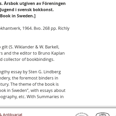
lis. Årsbok utgiven av Föreningen
 Jugend i svensk bokkonst.
e Book in Sweden.]
khantverk, 1964. 8vo. 268 pp. Richly
gilt (S. Wiklander & W. Barkell,
ers and the editor to Bruno Kaplan
d collector of bookbindings.
engthy essay by Sten G. Lindberg
dery, the foremost binders in
tury. The theme of the book is
 Book in Sweden”, with essays about
ypography, etc. With Summaries in
& Antikvariat