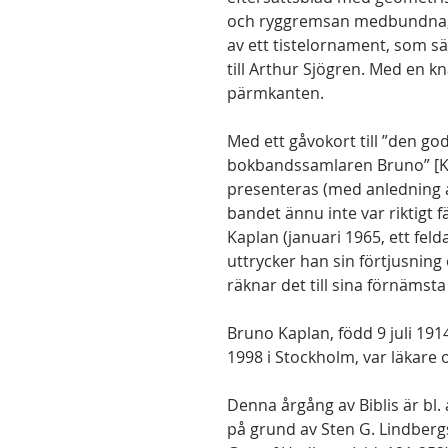
och ryggremsan medbundna, he
av ett tistelornament, som sä
till Arthur Sjögren. Med en 
pärmkanten.
Med ett gåvokort till ”den g
bokbandssamlaren Bruno” [Kap
presenteras (med anledning a
bandet ännu inte var riktigt f
Kaplan (januari 1965, ett felda
uttrycker han sin förtjusning
räknar det till sina förnämsta
Bruno Kaplan, född 9 juli 19
1998 i Stockholm, var läkare oc
Denna årgång av Biblis är bl
på grund av Sten G. Lindber