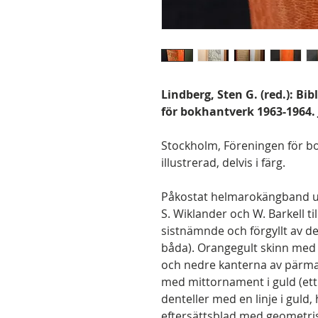
Lindberg, Sten G. (red.): Bi
för bokhantverk 1963-1964.
Stockholm, Föreningen för bok
illustrerad, delvis i färg.
Påkostat helmarokängband ut
S. Wiklander och W. Barkell t
sistnämnde och förgyllt av d
båda). Orangegult skinn med
och nedre kanterna av pärma
med mittornament i guld (et
denteller med en linje i guld,
eftersättsblad med geometrisk