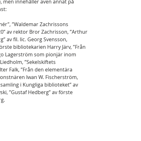
), men innehåller även annat på
st:
Palmér”, ”Waldemar Zachrissons
0” av rektor Bror Zachrisson, ”Arthur
” av fil. lic. Georg Svensson,
förste bibliotekarien Harry Järv, ”Från
ugo Lagerström som pionjär inom
 Liedholm, ”Sekelskiftets
lter Falk, ”Från den elementära
konstnären Iwan W. Fischerström,
amling i Kungliga biblioteket” av
ki, ”Gustaf Hedberg” av förste
rg.