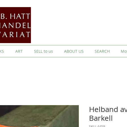
KS
ART
SELL to us
ABOUT US
SEARCH
Mo
Helband av
Barkell
SKU: 4459