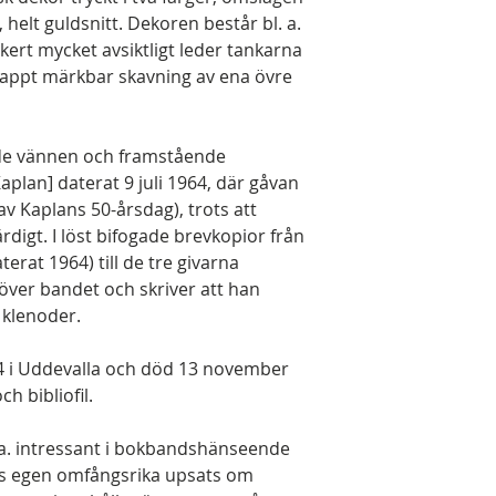
lt guldsnitt. Dekoren består bl. a.
kert mycket avsiktligt leder tankarna
knappt märkbar skavning av ena övre
ode vännen och framstående
lan] daterat 9 juli 1964, där gåvan
v Kaplans 50-årsdag), trots att
ärdigt. I löst bifogade brevkopior från
terat 1964) till de tre givarna
 över bandet och skriver att han
 klenoder.
14 i Uddevalla och död 13 november
h bibliofil.
. a. intressant i bokbandshänseende
gs egen omfångsrika upsats om