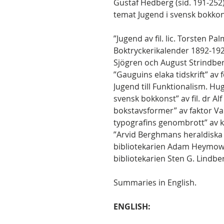
Gustaf Hedberg (sid. 191-252
temat Jugend i svensk bokkon
”Jugend av fil. lic. Torsten 
Boktryckerikalender 1892-192
Sjögren och August Strindberg
”Gauguins elaka tidskrift” av 
Jugend till Funktionalism. H
svensk bokkonst” av fil. dr Alf
bokstavsformer” av faktor Va
typografins genombrott” av 
”Arvid Berghmans heraldiska s
bibliotekarien Adam Heymows
bibliotekarien Sten G. Lindbe
Summaries in English.
ENGLISH: