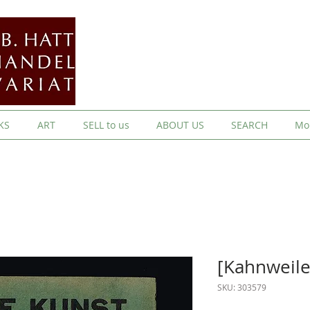
KS
ART
SELL to us
ABOUT US
SEARCH
Mo
[Kahnweiler
SKU: 303579