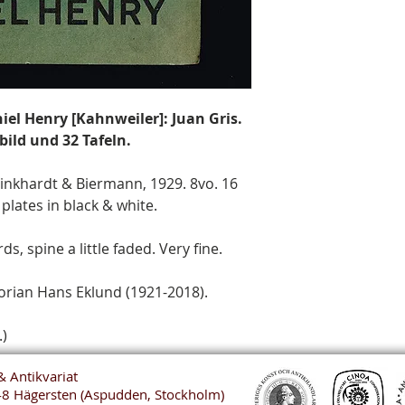
aniel Henry [Kahnweiler]: Juan Gris.
lbild und 32 Tafeln.
Klinkhardt & Biermann, 1929. 8vo. 16
 plates in black & white.
s, spine a little faded. Very fine.
orian Hans Eklund (1921-2018).
.)
& Antikvariat
48 Hägersten (Aspudden, Stockholm)