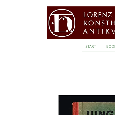
START
BOO