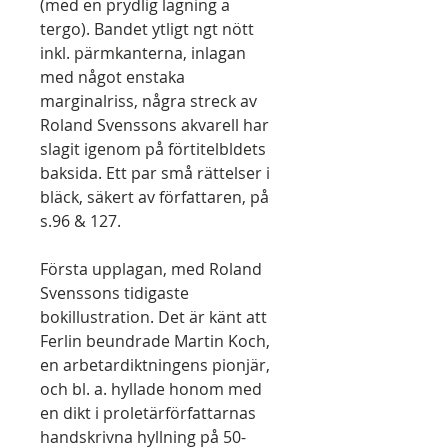
(med en prydlig lagning a
tergo). Bandet ytligt ngt nött
inkl. pärmkanterna, inlagan
med något enstaka
marginalriss, några streck av
Roland Svenssons akvarell har
slagit igenom på förtitelbldets
baksida. Ett par små rättelser i
bläck, säkert av författaren, på
s.96 & 127.
Första upplagan, med Roland
Svenssons tidigaste
bokillustration. Det är känt att
Ferlin beundrade Martin Koch,
en arbetardiktningens pionjär,
och bl. a. hyllade honom med
en dikt i proletärförfattarnas
handskrivna hyllning på 50-