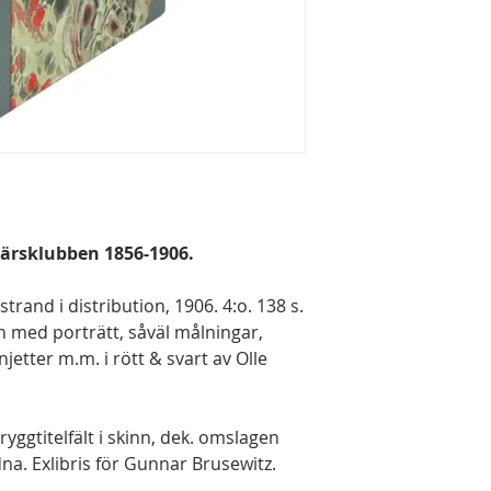
ärsklubben 1856-1906.
and i distribution, 1906. 4:o. 138 s.
en med porträtt, såväl målningar,
njetter m.m. i rött & svart av Olle
ryggtitelfält i skinn, dek. omslagen
na. Exlibris för Gunnar Brusewitz.