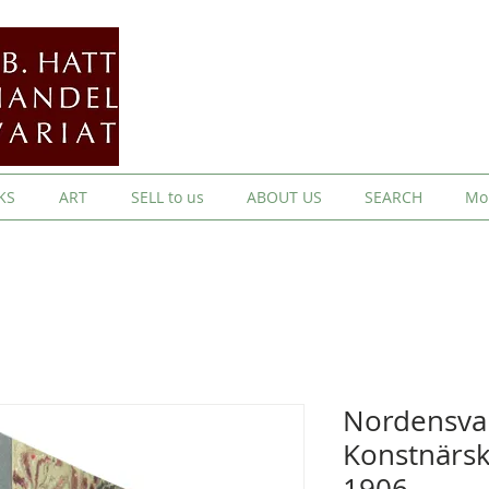
KS
ART
SELL to us
ABOUT US
SEARCH
Mo
Nordensva
Konstnärs
1906