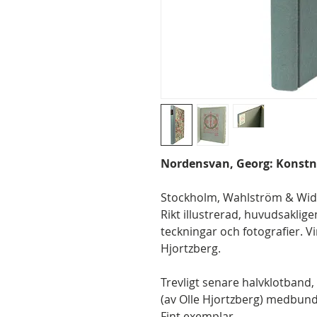
Nordensvan, Georg: Konstn
Stockholm, Wahlström & Widstr
Rikt illustrerad, huvudsaklig
teckningar och fotografier. Vi
Hjortzberg.
Trevligt senare halvklotband, 
(av Olle Hjortzberg) medbund
Fint exemplar.