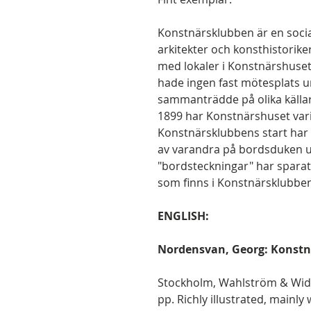
Konstnärsklubben är en socia
arkitekter och konsthistorike
med lokaler i Konstnärshuse
hade ingen fast mötesplats u
sammanträdde på olika källa
1899 har Konstnärshuset vari
Konstnärsklubbens start har 
av varandra på bordsduken
"bordsteckningar" har sparats
som finns i Konstnärsklubben
ENGLISH:
Nordensvan, Georg: Konstn
Stockholm, Wahlström & Widst
pp. Richly illustrated, mainly