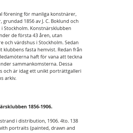
l förening för manliga konstnärer,
r, grundad 1856 av J. C. Boklund och
t i Stockholm. Konstnärsklubben
nder de första 43 åren, utan
re och värdshus i Stockholm. Sedan
t klubbens fasta hemvist. Redan från
ledamöterna haft för vana att teckna
 under sammankomsterna. Dessa
 och är idag ett unikt porträttgalleri
s arkiv.
ärsklubben 1856-1906.
rand i distribution, 1906. 4to. 138
 with portraits (painted, drawn and