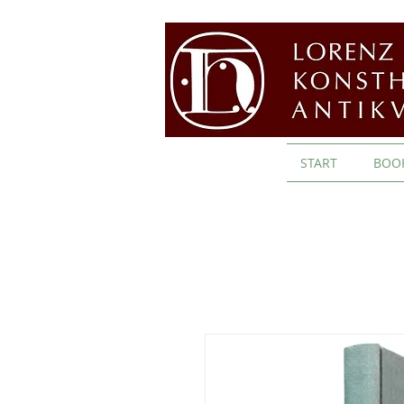
START
BOO