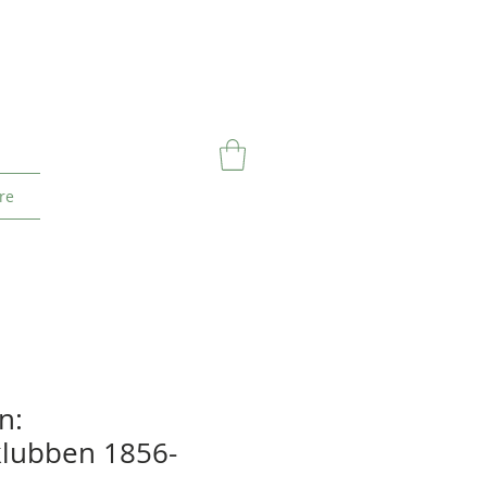
re
n:
klubben 1856-