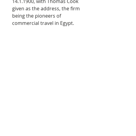
14.1.1900, with Thomas Cook
given as the address, the firm
being the pioneers of
commercial travel in Egypt.
Coloured picture postcard,
depicting a Nile Scene at
Memphis, with a large
decorative inset of the Great
Pyramid, with c. 25 lines of text
neatly written by Selma
Lagerlöf in ink around the
illustrated area. With two
stamps which an ill-advised
stamp collector has attempted
to cut out, with skilful repairs to
the affected area.
In 1885–95 Selma Lagerlöf