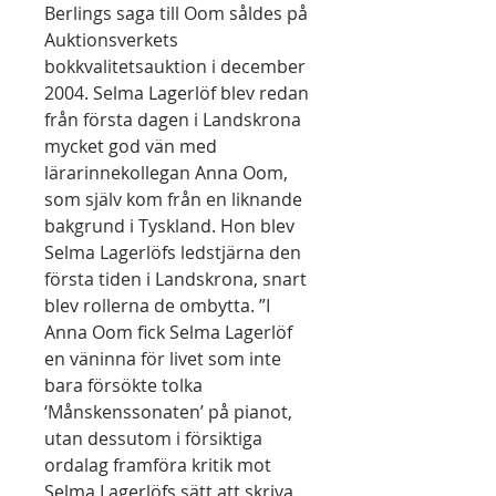
Berlings saga till Oom såldes på
Auktionsverkets
bokkvalitetsauktion i december
2004. Selma Lagerlöf blev redan
från första dagen i Landskrona
mycket god vän med
lärarinnekollegan Anna Oom,
som själv kom från en liknande
bakgrund i Tyskland. Hon blev
Selma Lagerlöfs ledstjärna den
första tiden i Landskrona, snart
blev rollerna de ombytta. ”I
Anna Oom fick Selma Lagerlöf
en väninna för livet som inte
bara försökte tolka
‘Månskenssonaten’ på pianot,
utan dessutom i försiktiga
ordalag framföra kritik mot
Selma Lagerlöfs sätt att skriva.