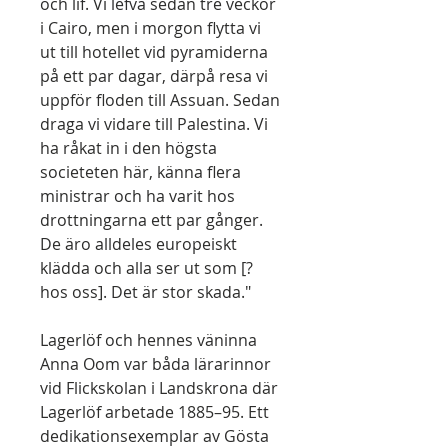
och lif. Vi lefva sedan tre veckor
i Cairo, men i morgon flytta vi
ut till hotellet vid pyramiderna
på ett par dagar, därpå resa vi
uppför floden till Assuan. Sedan
draga vi vidare till Palestina. Vi
ha råkat in i den högsta
societeten här, känna flera
ministrar och ha varit hos
drottningarna ett par gånger.
De äro alldeles europeiskt
klädda och alla ser ut som [?
hos oss]. Det är stor skada."
Lagerlöf och hennes väninna
Anna Oom var båda lärarinnor
vid Flickskolan i Landskrona där
Lagerlöf arbetade 1885–95. Ett
dedikationsexemplar av Gösta