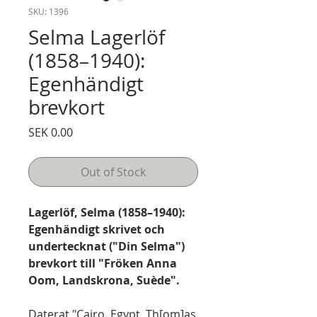
SKU: 1396
Selma Lagerlöf
(1858–1940):
Egenhändigt
brevkort
Price
SEK 0.00
Out of Stock
Lagerlöf, Selma (1858–1940):
Egenhändigt skrivet och
undertecknat ("Din Selma")
brevkort till "Fröken Anna
Oom, Landskrona, Suède".
Daterat "Cairo. Egypt. Th[om]as