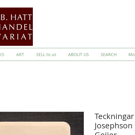
KS
ART
SELL to us
ABOUT US
SEARCH
Mo
Teckningar
Josephson t
Geijer