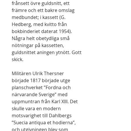
frånsett övre guldsnitt, ett
främre och ett bakre omslag
medbundet; i kassett (G.
Hedberg, med kvitto från
bokbinderiet daterat 1954).
Några helt obetydliga små
nötningar på kassetten,
guldsnittet aningen ytnött. Gott
skick.
Militären Ulrik Thersner
började 1817 började utge
planschverket ”Fordna och
närvarande Sverige” med
uppmuntran från Karl XIII. Det
skulle vara en modern
motsvarighet till Dahlbergs
”Suecia antiqua et hodierna”,
och utgivningen blev som