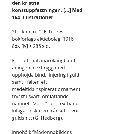
den kristna
konstuppfattningen. [...] Med
164 illustrationer.
Stockholm, C. E. Fritzes
bokförlags aktiebolag, 1916.
8:o. [iv] + 286 sid.
Fint rött halvmarokängband,
aningen blekt rygg med
upphöjda bind, linjering i guld
samt i fälten ett
medeltidsinspirerat ornament
tryckt i svart, omfattande
namnet ”Maria” i ett textband.
Inlagan oskuren frånsett övre
guldsnitt (G. Hedberg).
Innehåll: ”Madonnabildens