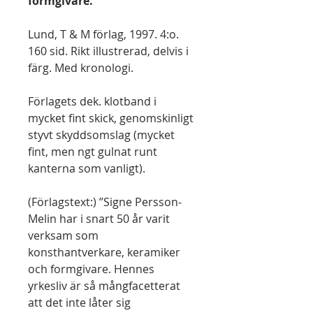
formgivare.
Lund, T & M förlag, 1997. 4:o.
160 sid. Rikt illustrerad, delvis i
färg. Med kronologi.
Förlagets dek. klotband i
mycket fint skick, genomskinligt
styvt skyddsomslag (mycket
fint, men ngt gulnat runt
kanterna som vanligt).
(Förlagstext:) ”Signe Persson-
Melin har i snart 50 år varit
verksam som
konsthantverkare, keramiker
och formgivare. Hennes
yrkesliv är så mångfacetterat
att det inte låter sig