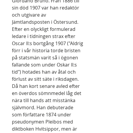
Giordano Bruno. Från 1886 till
sin död 1907 var han redaktör
och utgivare av
Jämtlandsposten i Östersund.
Efter en olyckligt formulerad
ledare i tidningen strax efter
Oscar II:s bortgång 1907 ("Aldrig
förr i vår historia torde bristen
på statsmän varit så i ögonen
fallande som under Oskar II:s
tid") hotades han av åtal och
förlust av sitt säte i riksdagen.
Då han kort senare avled efter
en överdos sömnmedel låg det
nära till hands att misstänka
självmord. Han debuterade
som författare 1874 under
pseudonymen Pleibos med
diktboken Hvitsippor, men är