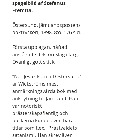
spegelbild af Stefanus
Eremita.
Östersund, Jämtlandspostens
boktryckeri, 1898. 8:o. 176 sid.
Första upplagan, häftad i
anslående dek. omslag i färg.
Ovanligt gott skick.
”När Jesus kom till Östersund”
är Wickströms mest
anmärkningsvärda bok med
anknytning till Jämtland. Han
var notoriskt
prästerskapsfientlig och
böckerna kunde även bära
titlar som t.ex. "Prästväldets
satanism". Han skrev även