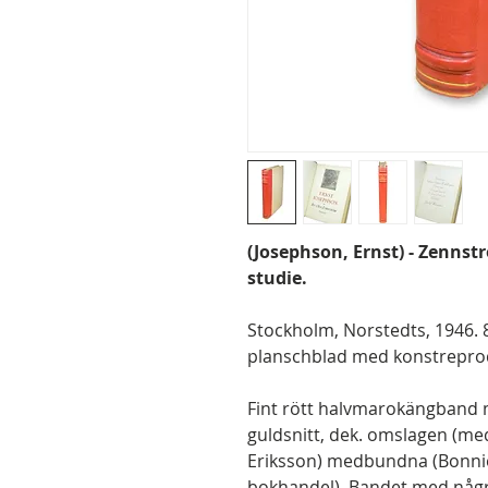
(Josephson, Ernst) - Zennst
studie.
Stockholm, Norstedts, 1946. 8:
planschblad med konstreproduk
Fint rött halvmarokängband 
guldsnitt, dek. omslagen (med
Eriksson) medbundna (Bonnie
bokhandel). Bandet med någr