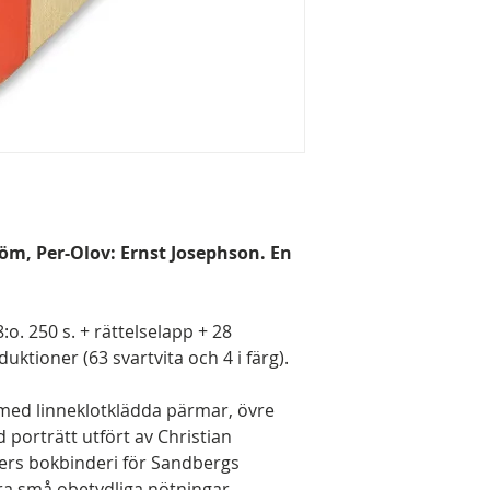
röm, Per-Olov: Ernst Josephson. En
o. 250 s. + rättelselapp + 28
tioner (63 svartvita och 4 i färg).
med linneklotklädda pärmar, övre
 porträtt utfört av Christian
rs bokbinderi för Sandbergs
a små obetydliga nötningar.