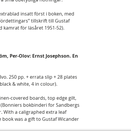
extrablad insatt först i boken, med
dettingars” tillskrift till Gustaf
 kamrat för läsåret 1951-52).
röm, Per-Olov: Ernst Josephson. En
o. 250 pp. + errata slip + 28 plates
black & white, 4 in colour).
linen-covered boards, top edge gilt,
 (Bonniers bokbinderi for Sandbergs
. With a caligraphed extra leaf
the book was a gift to Gustaf Wicander