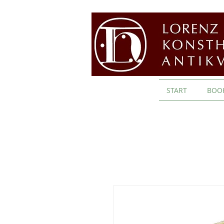
START
BOO