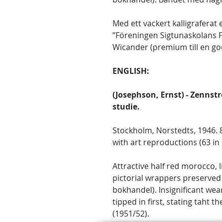
Med ett vackert kalligraferat 
”Föreningen Sigtunaskolans För
Wicander (premium till en god
ENGLISH:
(Josephson, Ernst) - Zennst
studie.
Stockholm, Norstedts, 1946. 8v
with art reproductions (63 in 
Attractive half red morocco, 
pictorial wrappers preserved
bokhandel). Insignificant wear
tipped in first, stating taht 
(1951/52).