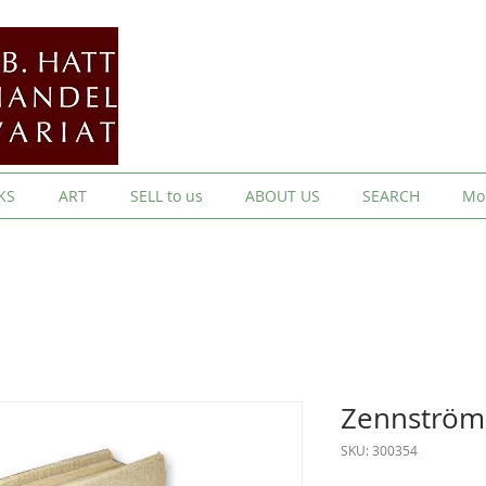
KS
ART
SELL to us
ABOUT US
SEARCH
Mo
Zennström:
SKU: 300354